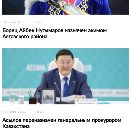
31 июля, 17:35
828
Борец Айбек Нугымаров назначен акимом
Аягозского района
07 июля, 21:42
1042
Асылов переназначен генеральным прокурором
Казахстана