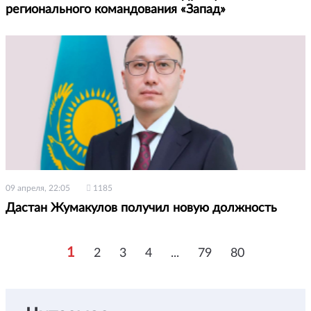
регионального командования «Запад»
09 апреля, 22:05
1185
Дастан Жумакулов получил новую должность
1
2
3
4
...
79
80