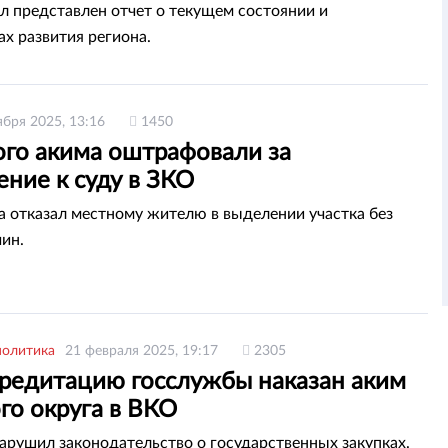
л представлен отчет о текущем состоянии и
ах развития региона.
ября 2025, 13:16
1450
ого акима оштрафовали за
ние к суду в ЗКО
га отказал местному жителю в выделении участка без
чин.
политика
21 февраля 2025, 19:17
2305
кредитацию госслужбы наказан аким
го округа в ВКО
арушил законодательство о государственных закупках.