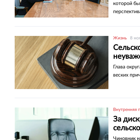
которой бы
перспектив
Жизнь
8 но
Сельск
неуваже
Глава окру
веских при
Внутренняя 
За дис
сельско
Чиновник н