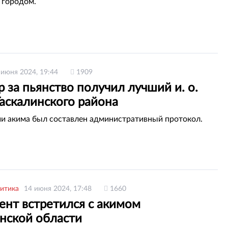
 городом.
 июня 2024, 19:44
1909
 за пьянство получил лучший и. о.
аскалинского района
и акима был составлен административный протокол.
итика
14 июня 2024, 17:48
1660
ент встретился с акимом
нской области