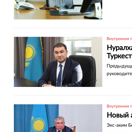
Внутренняя 
Нуралх
Туркес
Предыдущий
руководите
Внутренняя 
Новый 
Экс-аким Б