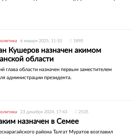
политика
6 января 2025, 11:10
1890
ан Кушеров назначен акимом
танской области
 глава области назначен первым заместителем
ля администрации президента.
политика
23 декабря 2024, 17:43
2535
аким назначен в Семее
ескарагайского района Талгат Муратов возглавил