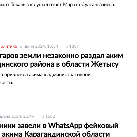
рт Токаев заслушал отчет Марата Султангазиева.
политика
6 июня 2024, 15:34
1837
таров земли незаконно раздал аким
динского района в области Жетысу
а привлекла акима к административной
ности.
преля 2024, 20:49
1662
ики завели в WhatsApp фейковый
т акима Карагандинской области