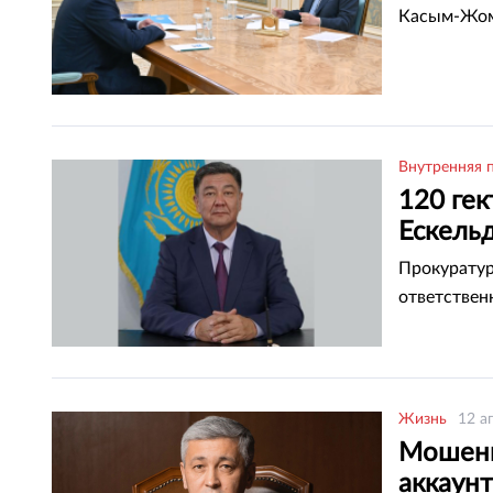
Касым-Жома
Внутренняя 
120 гек
Ескель
Прокуратур
ответствен
Жизнь
12 а
Мошенн
аккаун