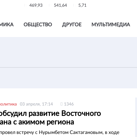
469,93
541,64
5,71
МИКА
ОБЩЕСТВО
ДРУГОЕ
МУЛЬТИМЕДИА
политика
03 апреля, 17:14
1346
обсудил развитие Восточного
ана с акимом региона
провел встречу с Нурымбетом Сактагановым, в ходе