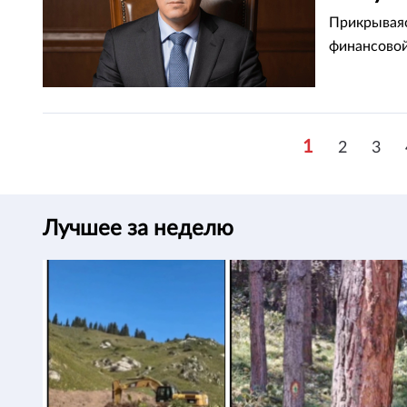
Прикрываяс
финансово
1
2
3
Лучшее за неделю