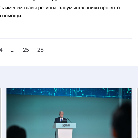
ь именем главы региона, злоумышленники просят о
й помощи.
4
...
25
26