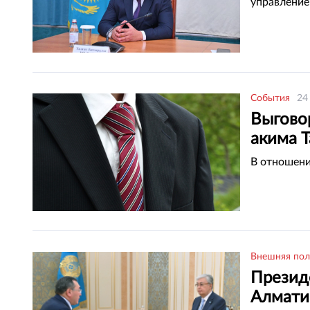
управление
События
24
Выговор
акима Т
В отношени
Внешняя пол
Презид
Алмати