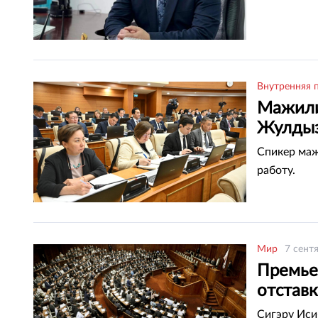
Внутренняя 
Мажили
Жулдыз
Спикер маж
работу.
Мир
7 сент
Премье
отставк
Сигэру Иси