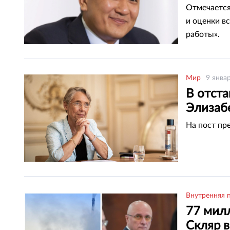
Отмечается
и оценки в
работы».
Мир
9 янва
В отст
Элизаб
На пост пр
Внутренняя 
77 милл
Скляр в