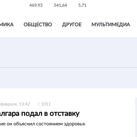
469,93
541,64
5,71
МИКА
ОБЩЕСТВО
ДРУГОЕ
МУЛЬТИМЕДИА
 февраля, 13:42
1011
лгара подал в отставку
ие он объяснил состоянием здоровья.