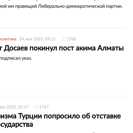
мой им правящей Либерально-демократической партии.
политика
24 мая 2025, 09:21
1760
т Досаев покинул пост акима Алматы
подписал указ.
аря 2025, 21:17
1767
изма Турции попросило об отставке
осударства