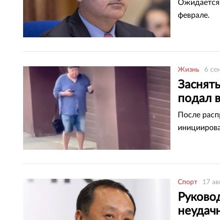
Ожидается,
феврале.
Жизнь
6 се
Заснят
подал в
После расп
инициирова
Спорт
17 ав
Руковод
неудач