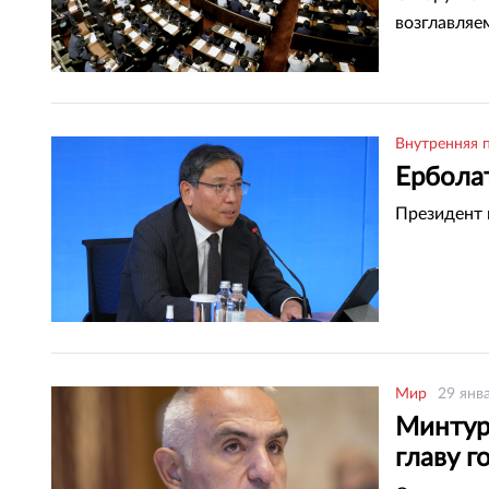
возглавляе
Внутренняя 
Ербола
Президент 
Мир
29 янв
Минтур
главу г