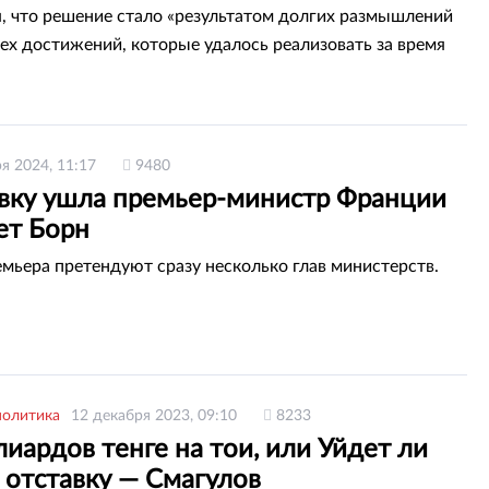
, что решение стало «результатом долгих размышлений
сех достижений, которые удалось реализовать за время
ря 2024, 11:17
9480
авку ушла премьер-министр Франции
ет Борн
емьера претендуют сразу несколько глав министерств.
политика
12 декабря 2023, 09:10
8233
иардов тенге на тои, или Уйдет ли
 отставку — Смагулов