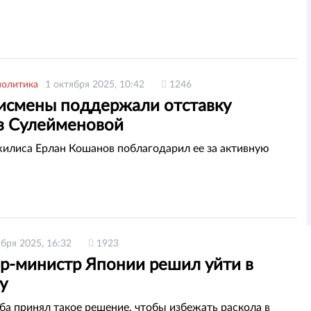
политика
1 октября 2025, 10:42
1246
смены поддержали отставку
 Сулейменовой
илиса Ерлан Кошанов поблагодарил ее за активную
ября 2025, 16:32
1923
р-министр Японии решил уйти в
у
ба принял такое решение, чтобы избежать раскола в