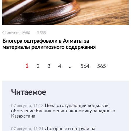
04 августа, 19:50
555
Блогера оштрафовали в Алматы за
материалы религиозного содержания
1
2
3
4
...
564
565
Читаемое
Цена отступающей воды: как
07 августа, 11:13
обмеление Каспия меняет экономику западного
Казахстана
Дозорные и патрули на
07 августа, 11:31