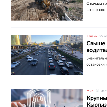
С начала г
штраф сост
Жизнь
29 а
Свыше 
водите
Значительн
остановки и
Мир
31 мар
Крупны
Кыргыз