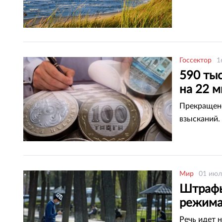
Госсектор
1
590 ты
на 22 
Прекращено
взысканий.
Мир
01 июл
Штрафы
режима
Речь идет 