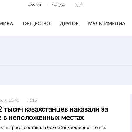
469,93
541,64
5,71
МИКА
ОБЩЕСТВО
ДРУГОЕ
МУЛЬТИМЕДИА
юля, 16:43
515
 тысяч казахстанцев наказали за
е в неположенных местах
а штрафа составила более 26 миллионов теңге.