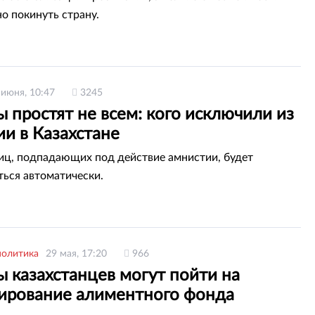
о покинуть страну.
 июня, 10:47
3245
 простят не всем: кого исключили из
и в Казахстане
иц, подпадающих под действие амнистии, будет
ься автоматически.
политика
29 мая, 17:20
966
 казахстанцев могут пойти на
ирование алиментного фонда