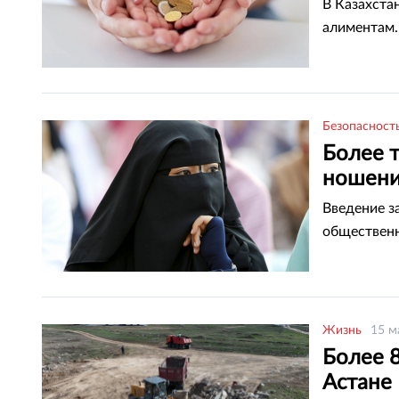
В Казахста
алиментам.
Безопасност
Более 
ношени
Введение з
общественн
Жизнь
15 м
Более 
Астане