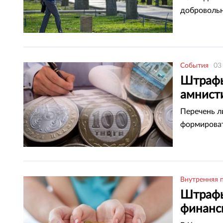
добровольн
События
03
Штрафы
амнисти
Перечень л
формироват
Внутренняя 
Штрафы
финанс