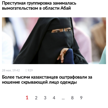
Преступная группировка занималась
вымогательством в области Абай
28 мая, 19:42
929
Более тысячи казахстанцев оштрафовали за
ношение скрывающей лицо одежды
1
2
3
4
...
8
9