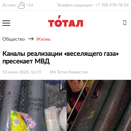
Астана
+14
Телефон редакции:
+7 700 978-78-54
→
Общество
Жизнь
Каналы реализации «веселящего газа»
пресекает МВД
10 июня 2026, 16:19
ИА Тотал Казахстан