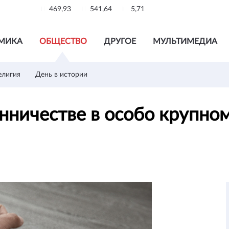
469,93
541,64
5,71
МИКА
ОБЩЕСТВО
ДРУГОЕ
МУЛЬТИМЕДИА
елигия
День в истории
ничестве в особо крупном