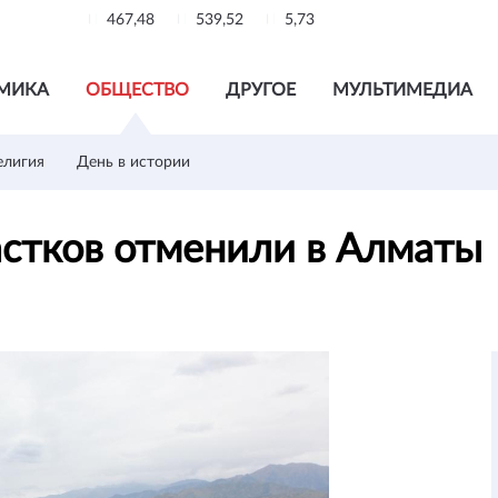
467,48
539,52
5,73
МИКА
ОБЩЕСТВО
ДРУГОЕ
МУЛЬТИМЕДИА
елигия
День в истории
астков отменили в Алматы