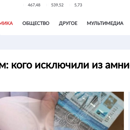
467,48
539,52
5,73
МИКА
ОБЩЕСТВО
ДРУГОЕ
МУЛЬТИМЕДИА
м: кого исключили из амни