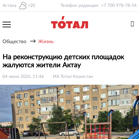
Астана
+20
Телефон редакции:
+7 700 978-78-54
→
Общество
Жизнь
На реконструкцию детских площадок
жалуются жители Актау
04 июня 2026, 11:46
ИА Тотал Казахстан