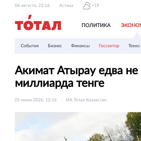
06 августа, 23:16
Астана
+19
ПОЛИТИКА
ЭКОНО
События
Бизнес
Финансы
Госсектор
Техно
Акимат Атырау едва не
миллиарда тенге
05 июня 2026, 12:16
ИА Тотал Казахстан