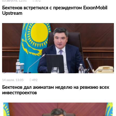
03 августа, 12:51
572
Бектенов встретился с президентом ExxonMobil
Upstream
14 июля, 13:05
492
Бектенов дал акиматам неделю на ревизию всех
инвестпроектов