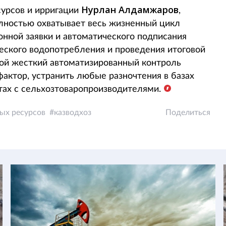
Нурлан Алдамжаров
урсов и ирригации
,
лностью охватывает весь жизненный цикл
нной заявки и автоматического подписания
еского водопотребления и проведения итоговой
кой жесткий автоматизированный контроль
актор, устранить любые разночтения в базах
тах с сельхозтоваропроизводителями.
ых ресурсов
казводхоз
Поделиться