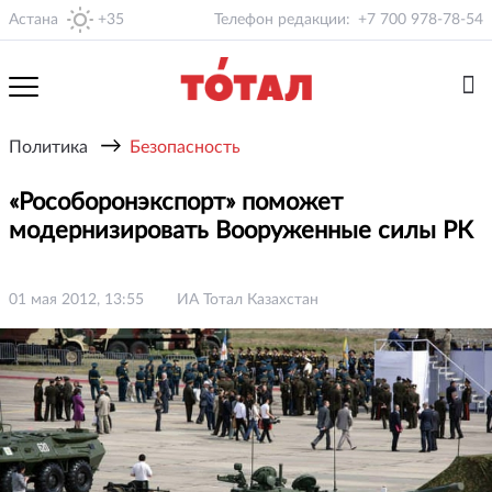
Астана
+35
Телефон редакции:
+7 700 978-78-54
→
Политика
Безопасность
«Рособоронэкспорт» поможет
модернизировать Вооруженные силы РК
01 мая 2012, 13:55
ИА Тотал Казахстан