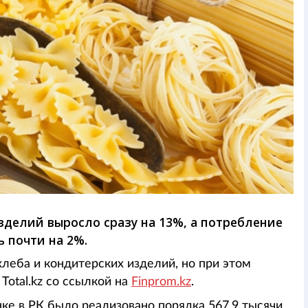
делий выросло сразу на 13%, а потребление
 почти на 2%.
леба и кондитерских изделий, но при этом
Total.kz со ссылкой на
Finprom.kz
.
нке в РК было реализовано порядка 567,9 тысячи