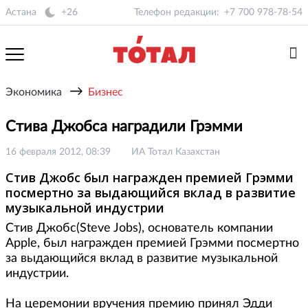
Астана
+26
Телефон редакции:
+7 700 978-78-54
→
Экономика
Бизнес
Стива Джобса наградили Грэмми
16 февраля 2012, 08:39
ИА Тотал Казахстан
Стив Джобс был награжден премией Грэмми
посмертно за выдающийся вклад в развитие
музыкальной индустрии
Стив Джобс(Steve Jobs), основатель компании
Apple, был награжден премией Грэмми посмертно
за выдающийся вклад в развитие музыкальной
индустрии.
На церемонии вручения премию принял Эдди