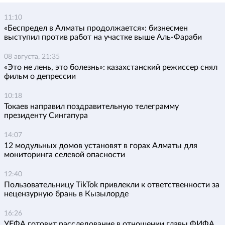
11:10
«Беспредел в Алматы продолжается»: бизнесмен
выступил против работ на участке выше Аль-Фараби
08 августа, 21:35
«Это не лень, это болезнь»: казахстанский режиссер снял
фильм о депрессии
10:18
Токаев направил поздравительную телеграмму
президенту Сингапура
14:07
12 модульных домов установят в горах Алматы для
мониторинга селевой опасности
12:40
Пользовательницу TikTok привлекли к ответственности за
нецензурную брань в Кызылорде
16:26
УЕФА готовит расследование в отношении главы ФИФА