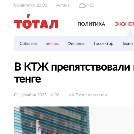
08 августа, 21:01
Астана
+20
ПОЛИТИКА
ЭКОНО
События
Бизнес
Финансы
Госсектор
Техно
В КТЖ препятствовали 
тенге
01 декабря 2023, 16:08
ИА Тотал Казахстан