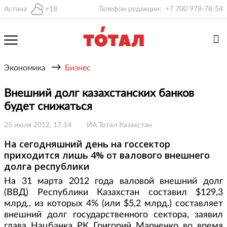
Астана
+18
Телефон редакции:
+7 700 978-78-54
→
Экономика
Бизнес
Внешний долг казахстанских банков
будет снижаться
25 июля 2012, 17:14
ИА Тотал Казахстан
На сегодняшний день на госсектор
приходится лишь 4% от валового внешнего
долга республики
На 31 марта 2012 года валовой внешний долг
(ВВД) Республики Казахстан составил $129,3
млрд., из которых 4% (или $5,2 млрд.) составляет
внешний долг государственного сектора, заявил
глава Нацбанка РК Григорий Марченко во время