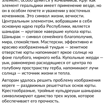
элемент, особо ценится у кочевников. Круг как
элемент геральдики имеет применение везде, но
он в особом почете и уважении у восточных
кочевников. Это символ жизни, вечности.
Центральным элементом, вобравшим в себя
основную идею герба Республики, является
шанырак — круговое навершие купола юрты.
Шанырак — символ семейного благополучия,
мира, спокойствия. Мастерски, эффективно и
красиво изображенный тундык — зенитное
отверстие юрты напоминает яркое солнце на
фоне голубого, мирного неба. Купольные жерди —
уык, равномерно расходящиеся от центра по
голубому пространству герба, напоминают лучи
солнца — источник жизни и тепла.
Авторам удалось решить проблему изображения
кереге — раздвижных решетчатых основ юрты.
Крестообразные, тройные кульдреуши шанырака
символизируют единство трех жузов, которое
обеспечивает его прочность.