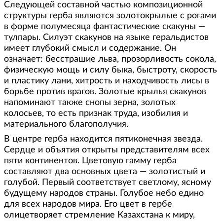
Следующей составной частью композиционной
структуры герба являются золотокрылые с рогами
в форме полумесяца фантастические скакуны —
тулпары. Силуэт скакунов на языке геральдистов
имеет глубокий смысл и содержание. Он
означает: бесстрашие льва, прозорливость сокола,
физическую мощь и силу быка, быстроту, скорость
и пластику лани, хитрость и находчивость лисы в
борьбе против врагов. Золотые крылья скакунов
напоминают также снопы зерна, золотых
колосьев, то есть признак труда, изобилия и
материального благополучия.
В центре герба находится пятиконечная звезда.
Сердце и объятия открыты представителям всех
пяти континентов. Цветовую гамму герба
составляют два основных цвета — золотистый и
голубой. Первый соответствует светлому, ясному
будущему народов страны. Голубое небо едино
для всех народов мира. Его цвет в гербе
олицетворяет стремление Казахстана к миру,