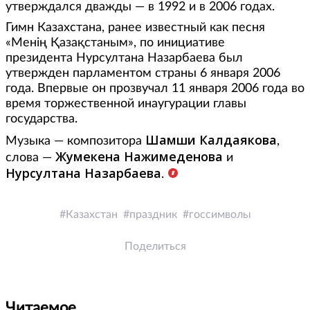
утверждался дважды — в 1992 и в 2006 годах.
Гимн Казахстана, ранее известный как песня
«Менің Қазақстаным», по инициативе
президента Нурсултана Назарбаева был
утвержден парламентом страны 6 января 2006
года. Впервые он прозвучал 11 января 2006 года во
время торжественной инаугурации главы
государства.
Шамши Калдаякова
Музыка — композитора
,
Жумекена Нажимеденова
слова —
и
Нурсултана Назарбаева
.
Казахстан
праздник
госсимволы
Поделиться
Читаемое