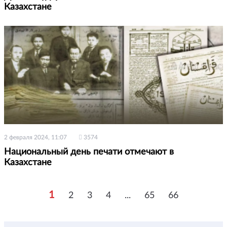
Казахстане
2 февраля 2024, 11:07
3574
Национальный день печати отмечают в
Казахстане
1
2
3
4
...
65
66