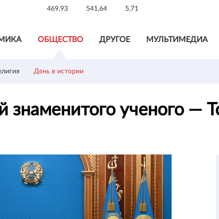
469,93
541,64
5,71
МИКА
ОБЩЕСТВО
ДРУГОЕ
МУЛЬТИМЕДИА
елигия
День в истории
 знаменитого ученого — 