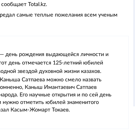
сообщает Total.kz.
передал самые теплые пожелания всем ученым
а — день рождения выдающейся личности и
этот день отмечается 125-летний юбилей
водной звездой духовной жизни казахов.
 Каныша Сатпаева можно смело назвать
сомненно, Каныш Имантаевич Сатпаев
арода. Его научные открытия и по сей день
ам нужно отметить юбилей знаменитого
казал Касым-Жомарт Токаев.