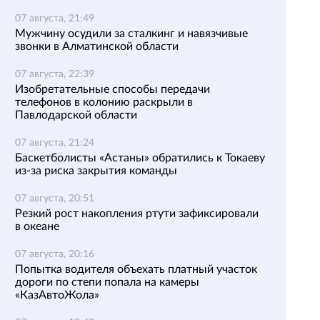
07 августа, 21:49
Мужчину осудили за сталкинг и навязчивые
звонки в Алматинской области
07 августа, 22:39
Изобретательные способы передачи
телефонов в колонию раскрыли в
Павлодарской области
07 августа, 21:24
Баскетболисты «Астаны» обратились к Токаеву
из-за риска закрытия команды
07 августа, 20:51
Резкий рост накопления ртути зафиксировали
в океане
07 августа, 20:16
Попытка водителя объехать платный участок
дороги по степи попала на камеры
«КазАвтоЖола»