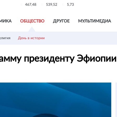
467,48
539,52
5,73
МИКА
ОБЩЕСТВО
ДРУГОЕ
МУЛЬТИМЕДИА
елигия
День в истории
рамму президенту Эфиопи