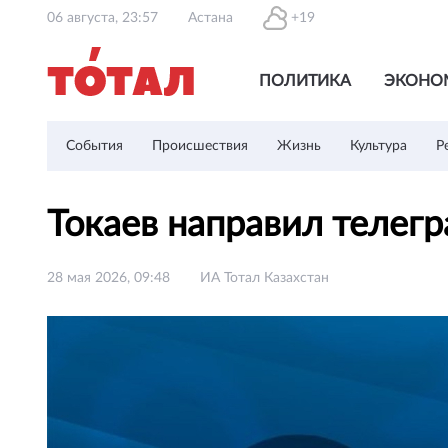
06 августа, 23:57
Астана
+19
ПОЛИТИКА
ЭКОНО
События
Происшествия
Жизнь
Культура
Р
Токаев направил телег
28 мая 2026, 09:48
ИА Тотал Казахстан