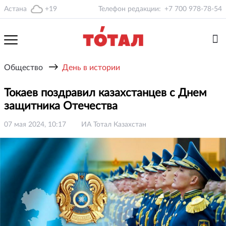
Астана
+19
Телефон редакции:
+7 700 978-78-54
→
Общество
День в истории
Токаев поздравил казахстанцев с Днем
защитника Отечества
07 мая 2024, 10:17
ИА Тотал Казахстан