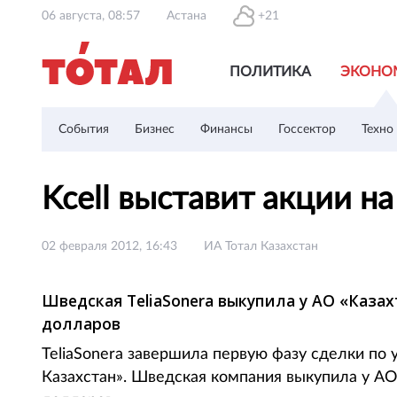
06 августа, 08:57
Астана
+21
ПОЛИТИКА
ЭКОНО
События
Бизнес
Финансы
Госсектор
Техно
Kcell выставит акции н
02 февраля 2012, 16:43
ИА Тотал Казахстан
Шведская TeliaSonera выкупила у АО «Каза
долларов
TeliaSonera завершила первую фазу сделки по
Казахстан». Шведская компания выкупила у АО