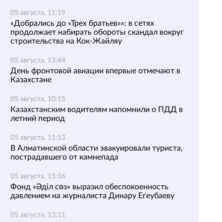
05 августа, 11:19
«Добрались до «Трех братьев»»: в сетях
продолжает набирать обороты скандал вокруг
строительства на Кок-Жайляу
05 августа, 13:44
День фронтовой авиации впервые отмечают в
Казахстане
05 августа, 10:15
Казахстанским водителям напомнили о ПДД в
летний период
05 августа, 11:13
В Алматинской области эвакуировали туриста,
пострадавшего от камнепада
05 августа, 15:56
Фонд «Әділ сөз» выразил обеспокоенность
давлением на журналиста Динару Егеубаеву
05 августа, 13:11