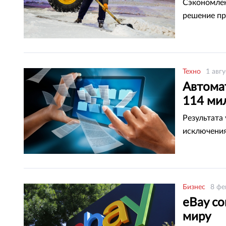
Сэкономлен
решение п
Техно
1 авгу
Автома
114 ми
Результата
исключения
Бизнес
8 фе
eBay со
миру