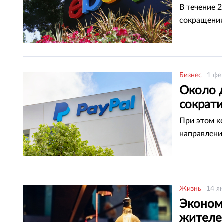
В течение 
сокращени
Бизнес
1 фе
Около 
сократи
При этом к
направлени
Жизнь
14 я
Эконом
жителе