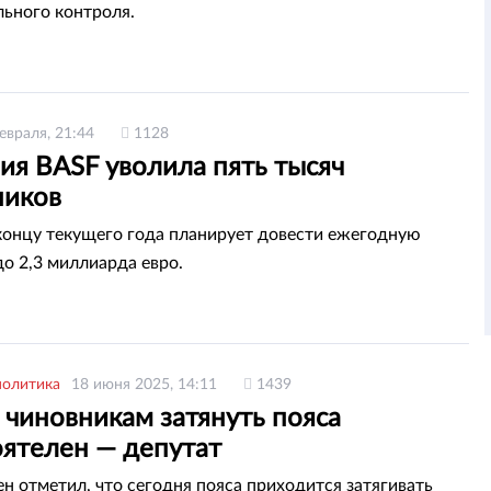
ьного контроля.
евраля, 21:44
1128
ия BASF уволила пять тысяч
ников
концу текущего года планирует довести ежегодную
о 2,3 миллиарда евро.
политика
18 июня 2025, 14:11
1439
 чиновникам затянуть пояса
оятелен — депутат
 отметил, что сегодня пояса приходится затягивать