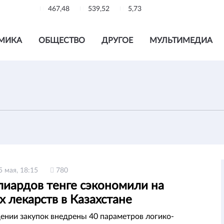
467,48
539,52
5,73
МИКА
ОБЩЕСТВО
ДРУГОЕ
МУЛЬТИМЕДИА
5 мая, 18:15
780
лиардов тенге сэкономили на
х лекарств в Казахстане
ении закупок внедрены 40 параметров логико-