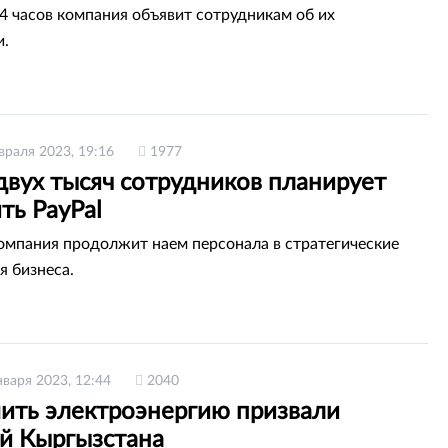
24 часов компания объявит сотрудникам об их
и.
враля 2023, 19:16
1977
двух тысяч сотрудников планирует
ть PayPal
омпания продолжит наем персонала в стратегические
я бизнеса.
нваря 2023, 12:44
2040
ить электроэнергию призвали
й Кыргызстана