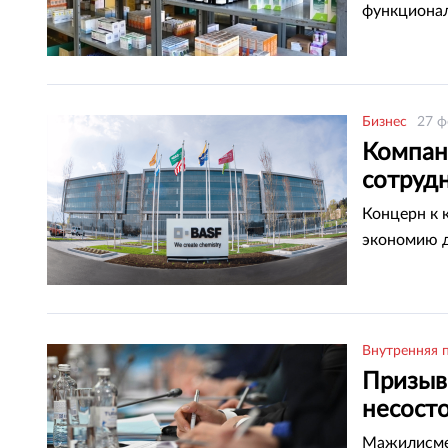
функционал
Бизнес
27 ф
Компан
сотруд
Концерн к 
экономию д
Внутренняя 
Призыв
несост
Мажилисмен