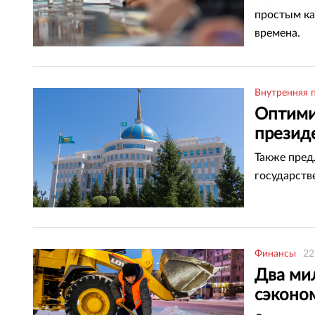
простым ка
времена.
Внутренняя 
Оптими
презид
Также пред
государств
Финансы
22
Два ми
сэконо