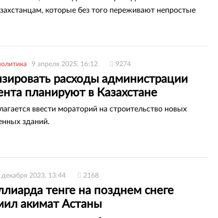
захстанцам, которые без того переживают непростые
политика
9 апреля 2025, 16:12
9274
зировать расходы администрации
ента планируют в Казахстане
лагается ввести мораторий на строительство новых
енных зданий.
 декабря 2023, 13:44
2168
ллиарда тенге на позднем снеге
мил акимат Астаны