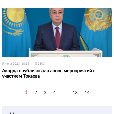
5 июня 2023, 10:56
2303
Акорда опубликовала анонс мероприятий с
участием Токаева
1
2
3
4
...
13
14