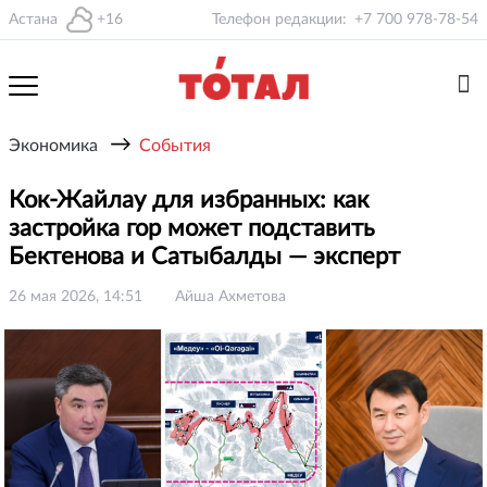
Астана
+16
Телефон редакции:
+7 700 978-78-54
→
Экономика
События
Кок-Жайлау для избранных: как
застройка гор может подставить
Бектенова и Сатыбалды — эксперт
26 мая 2026, 14:51
Айша Ахметова