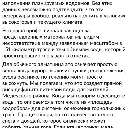
наполнения планируемых водоемов. Без этих
данных невозможно подтвердить, что эти
резервуары вообще реально наполнить в условиях
высокогорья и текущего климата.
Это наша профессиональная оценка
представленных материалов: мы видим
несоответствие между заявленным масштабом в
151 километр трасс и тем объемом воды, который
проектировщик «показал» в отчетах.
Для обычного алматинца это означает простую
вещь: когда курорт включит пушки для оснежения,
русла рек ниже по течению могут просто
высохнуть. Мы полагаем, что это создает прямой
риск дефицита питьевой воды для жителей
Медеуского района. Когда мы говорим о дефиците
воды, то опираемся в том числе на «площадь
водосбора» для системы оснежения горнолыжных
трасс. Проще говоря, на то количество талого
снега и дождей, которое физически может
собрать данная гора. Если эта «воронка» мала,