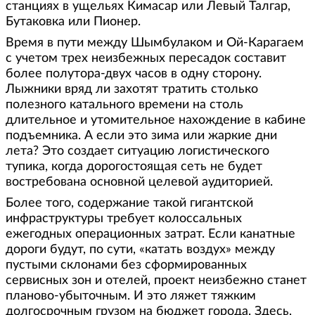
станциях в ущельях Кимасар или Левый Талгар,
Бутаковка или Пионер.
Время в пути между Шымбулаком и Ой-Карагаем
с учетом трех неизбежных пересадок составит
более полутора-двух часов в одну сторону.
Лыжники вряд ли захотят тратить столько
полезного катального времени на столь
длительное и утомительное нахождение в кабине
подъемника. А если это зима или жаркие дни
лета? Это создает ситуацию логистического
тупика, когда дорогостоящая сеть не будет
востребована основной целевой аудиторией.
Более того, содержание такой гигантской
инфраструктуры требует колоссальных
ежегодных операционных затрат. Если канатные
дороги будут, по сути, «катать воздух» между
пустыми склонами без сформированных
сервисных зон и отелей, проект неизбежно станет
планово-убыточным. И это ляжет тяжким
долгосрочным грузом на бюджет города. Здесь,