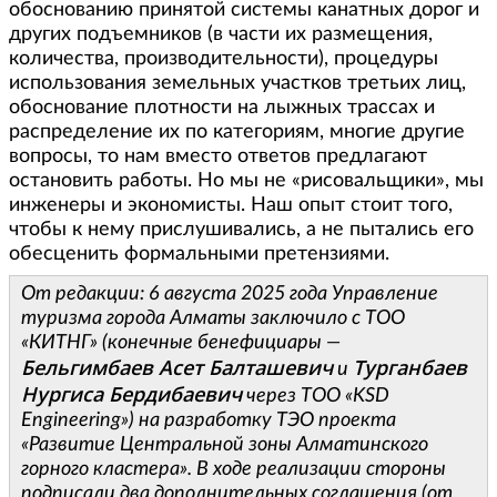
обоснованию принятой системы канатных дорог и
других подъемников (в части их размещения,
количества, производительности), процедуры
использования земельных участков третьих лиц,
обоснование плотности на лыжных трассах и
распределение их по категориям, многие другие
вопросы, то нам вместо ответов предлагают
остановить работы. Но мы не «рисовальщики», мы
инженеры и экономисты. Наш опыт стоит того,
чтобы к нему прислушивались, а не пытались его
обесценить формальными претензиями.
От редакции: 6 августа 2025 года Управление
туризма города Алматы заключило с ТОО
«КИТНГ» (конечные бенефициары —
Бельгимбаев Асет Балташевич
Турганбаев
и
Нургиса Бердибаевич
через ТОО «KSD
Engineering») на разработку ТЭО проекта
«Развитие Центральной зоны Алматинского
горного кластера». В ходе реализации стороны
подписали два дополнительных соглашения (от