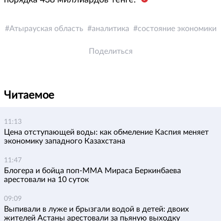
порядка 438 миллиардов тенге.
Атырауская область
аналитика
состояние экономики
Поделиться
Читаемое
11:13
Цена отступающей воды: как обмеление Каспия меняет
экономику западного Казахстана
11:47
Блогера и бойца поп-ММА Мираса Беркинбаева
арестовали на 10 суток
09:09
Выпивали в луже и брызгали водой в детей: двоих
жителей Астаны арестовали за пьяную выходку