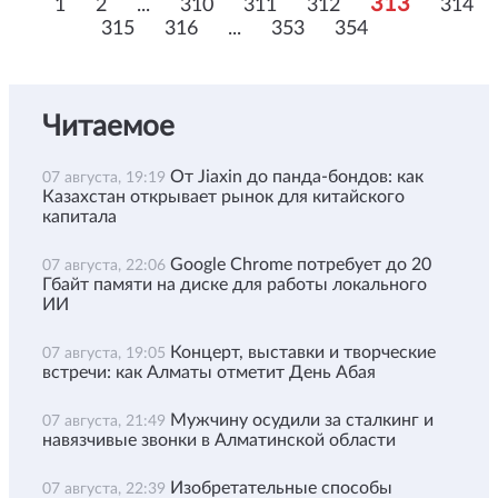
313
1
2
...
310
311
312
314
315
316
...
353
354
Читаемое
От Jiaxin до панда-бондов: как
07 августа, 19:19
Казахстан открывает рынок для китайского
капитала
Google Chrome потребует до 20
07 августа, 22:06
Гбайт памяти на диске для работы локального
ИИ
Концерт, выставки и творческие
07 августа, 19:05
встречи: как Алматы отметит День Абая
Мужчину осудили за сталкинг и
07 августа, 21:49
навязчивые звонки в Алматинской области
Изобретательные способы
07 августа, 22:39