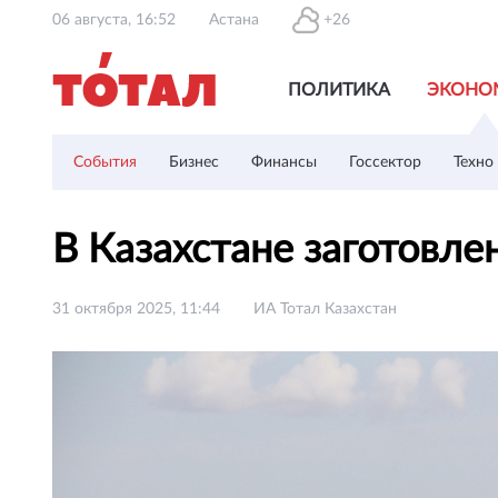
06 августа, 16:52
Астана
+26
ПОЛИТИКА
ЭКОНО
События
Бизнес
Финансы
Госсектор
Техно
В Казахстане заготовл
31 октября 2025, 11:44
ИА Тотал Казахстан