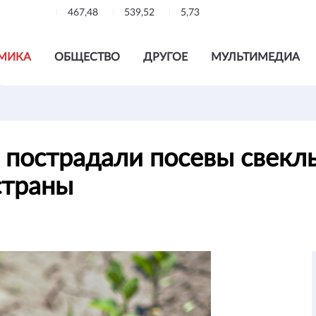
467,48
539,52
5,73
МИКА
ОБЩЕСТВО
ДРУГОЕ
МУЛЬТИМЕДИА
пострадали посевы свекл
страны