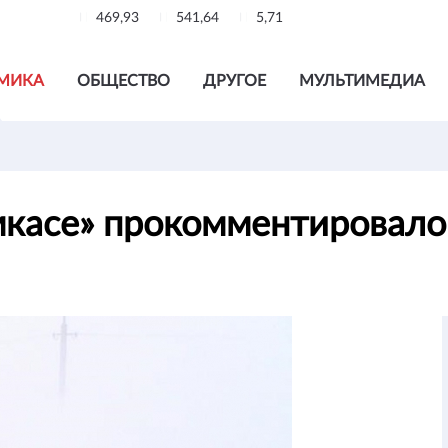
469,93
541,64
5,71
МИКА
ОБЩЕСТВО
ДРУГОЕ
МУЛЬТИМЕДИА
мкасе» прокомментировал