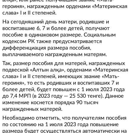
алқа», или ранее получившим звание «Мать-
героиня», награжденным орденами «Материнская
слава» I и II степеней.
На сегодняшний день матери, родившие и
воспитавшие 6, 7 и более детей, получают
пособие в одинаковом размере. Социальным
кодексом РК также предусматривается
дифференциация размера пособия,
выплачиваемого награжденным матерям.
Так, размер пособия для матерей, награжденных
подвеской «Алтын алқа», орденами «Материнская
слава» I и II степеней, имеющих звание «Мать-
героиня», то есть родивших и воспитавших 7 и
более детей, будет повышен с 1 июля 2023 года
до 7,4 МРП (в 2023 году — 25 530 тенге). Данное
изменение коснется порядка 90 тысяч
награжденных матерей.
Необходимо отметить, что получателям пособия
по состоянию на 1 июля 2023 года повышение
размера будет осуществляться автоматически на