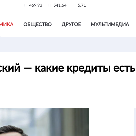
469,93
541,64
5,71
МИКА
ОБЩЕСТВО
ДРУГОЕ
МУЛЬТИМЕДИА
ский — какие кредиты ес