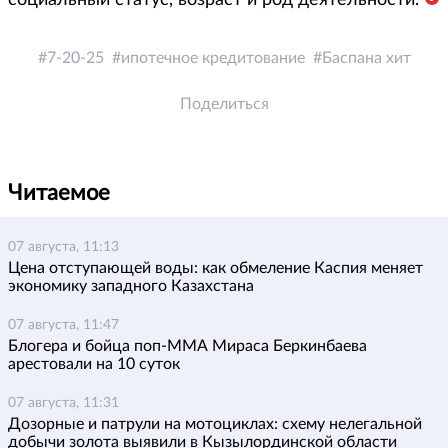
социальный статус, возраст и род деятельности.
7-20-25
ипотечное кредитование
Баспана хит
Поделиться
Читаемое
07 августа, 11:13
Цена отступающей воды: как обмеление Каспия меняет
экономику западного Казахстана
07 августа, 11:47
Блогера и бойца поп-ММА Мираса Беркинбаева
арестовали на 10 суток
07 августа, 11:31
Дозорные и патрули на мотоциклах: схему нелегальной
добычи золота выявили в Кызылординской области