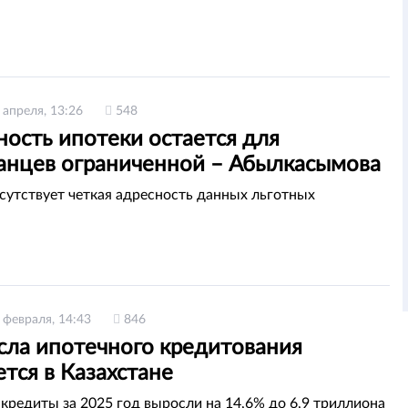
 апреля, 13:26
548
ость ипотеки остается для
танцев ограниченной – Абылкасымова
тсутствует четкая адресность данных льготных
 февраля, 14:43
846
исла ипотечного кредитования
тся в Казахстане
кредиты за 2025 год выросли на 14,6% до 6,9 триллиона