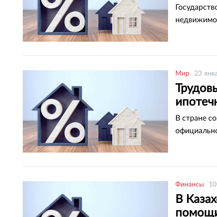
Государств
недвижимо
Мир
23 янв
Трудов
ипотеч
В стране с
официально
Финансы
10
В Казах
помощи