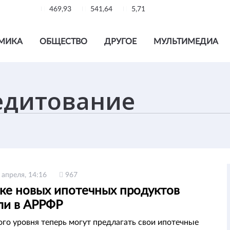
469,93
541,64
5,71
МИКА
ОБЩЕСТВО
ДРУГОЕ
МУЛЬТИМЕДИА
 апреля, 14:16
967
ске новых ипотечных продуктов
ли в АРРФР
ого уровня теперь могут предлагать свои ипотечные