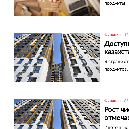
продукты.
Финансы
15
Доступн
казахс
В стране о
продуктов.
Финансы
05
Рост ч
отмечае
Ипотечные 