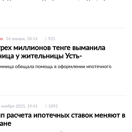
ия
16 января, 18:14
925
трех миллионов тенге выманила
ица у жительницы Усть-
горска
нница обещала помощь в оформлении ипотечного
 ноября 2025, 19:41
1092
п расчета ипотечных ставок меняют в
тане