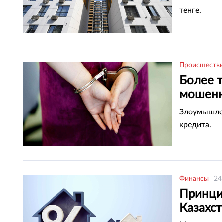
тенге.
Происшеств
Более 
мошенн
Камено
Злоумышле
кредита.
Финансы
24
Принци
Казахс