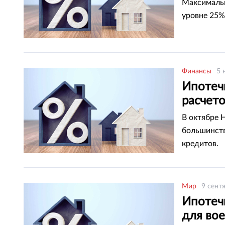
Максимальн
уровне 25%
Финансы
5 
Ипотеч
расчето
В октябре 
большинств
кредитов.
Мир
9 сент
Ипотеч
для во