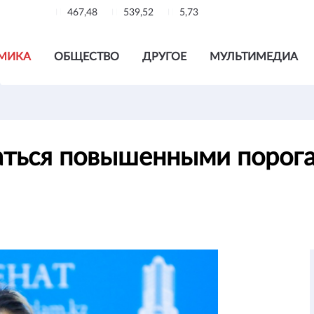
467,48
539,52
5,73
МИКА
ОБЩЕСТВО
ДРУГОЕ
МУЛЬТИМЕДИА
аться повышенными порог