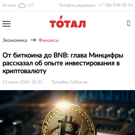
Астана
+17
Телефон редакции:
+7 700 978-78-54
→
Экономика
Финансы
От биткоина до BNB: глава Минцифры
рассказал об опыте инвестирования в
криптовалюту
12 июля 2024, 20:31
Тулеубек Габбасов