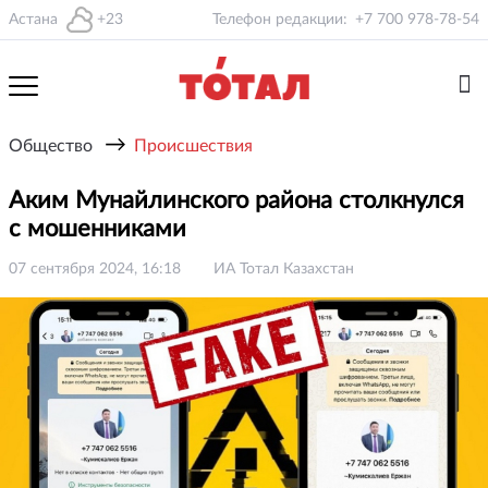
Астана
+23
Телефон редакции:
+7 700 978-78-54
→
Общество
Происшествия
Аким Мунайлинского района столкнулся
с мошенниками
07 сентября 2024, 16:18
ИА Тотал Казахстан