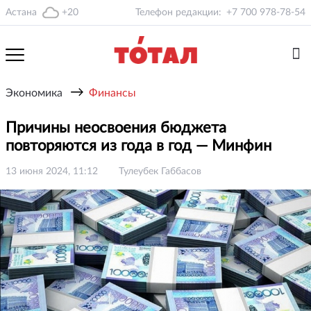
Астана
+20
Телефон редакции:
+7 700 978-78-54
→
Экономика
Финансы
Причины неосвоения бюджета
повторяются из года в год — Минфин
13 июня 2024, 11:12
Тулеубек Габбасов