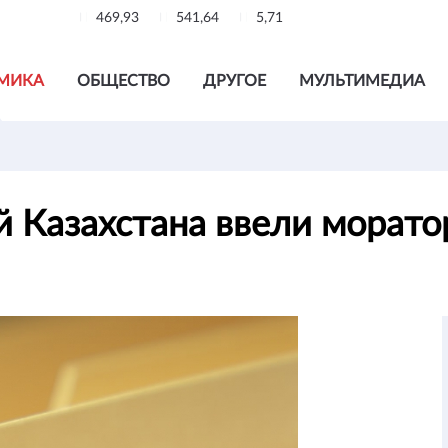
469,93
541,64
5,71
МИКА
ОБЩЕСТВО
ДРУГОЕ
МУЛЬТИМЕДИА
й Казахстана ввели морато