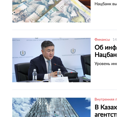
Нацбанк вы
Финансы
14
Об инфл
Нацбан
Уровень ин
Внутренняя 
В Казах
агентст