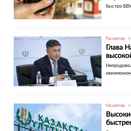
быстро БВУ
Госсектор
2
Глава Н
высоко
Непродовол
неизменном
Госсектор
2
Высоки
быстре