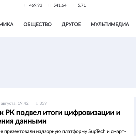
469,93
541,64
5,71
МИКА
ОБЩЕСТВО
ДРУГОЕ
МУЛЬТИМЕДИА
 августа, 19:42
359
к РК подвел итоги цифровизации и
ения данными
ре презентовали надзорную платформу SupTech и смарт-