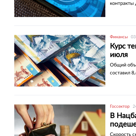
контракты 
Финансы
03
Курс те
июля
Общий объе
составил 8
Госсектор
2
В Нацб
подеше
Скорость с