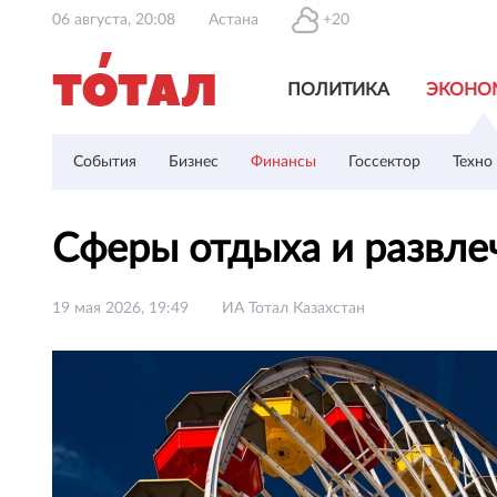
06 августа, 20:08
Астана
+20
ПОЛИТИКА
ЭКОНО
События
Бизнес
Финансы
Госсектор
Техно
Сферы отдыха и развле
19 мая 2026, 19:49
ИА Тотал Казахстан