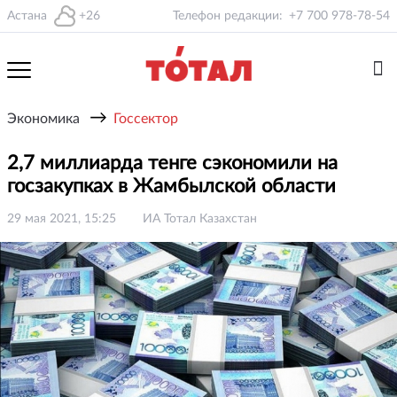
Астана
+26
Телефон редакции:
+7 700 978-78-54
→
Экономика
Госсектор
2,7 миллиарда тенге сэкономили на
госзакупках в Жамбылской области
29 мая 2021, 15:25
ИА Тотал Казахстан