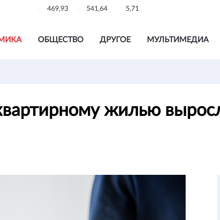
469,93
541,64
5,71
МИКА
ОБЩЕСТВО
ДРУГОЕ
МУЛЬТИМЕДИА
квартирному жилью выросл