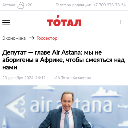
Астана
+20
Телефон редакции:
+7 700 978-78-54
→
Экономика
Госсектор
Депутат — главе Air Astana: мы не
аборигены в Африке, чтобы смеяться над
нами
23 декабря 2024, 14:11
ИА Тотал Казахстан