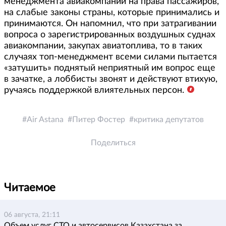
менеджмента авиакомпании на права пассажиров,
на слабые законы страны, которые принимались и
принимаются. Он напомнил, что при затрагивании
вопроса о зарегистрированных воздушных суднах
авиакомпании, закупах авиатоплива, то в таких
случаях топ-менеджмент всеми силами пытается
«затушить» поднятый неприятный им вопрос еще
в зачатке, а лоббисты звонят и действуют втихую,
ручаясь поддержкой влиятельных персон.
Air Astana
Питер Фостер
критика депутатов
Поделиться
Читаемое
06 августа, 21:11
Объем услуг СТО и автосервисов Казахстана за