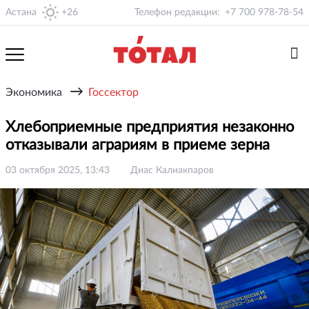
Астана
+26
Телефон редакции:
+7 700 978-78-54
→
Экономика
Госсектор
Хлебоприемные предприятия незаконно
отказывали аграриям в приеме зерна
03 октября 2025, 13:43
Диас Калиакпаров