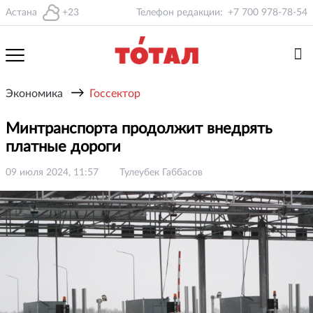
Астана
+23
Телефон редакции:
+7 700 978-78-54
→
Экономика
Госсектор
Минтранспорта продолжит внедрять
платные дороги
09 июля 2024, 11:57
Тулеубек Габбасов