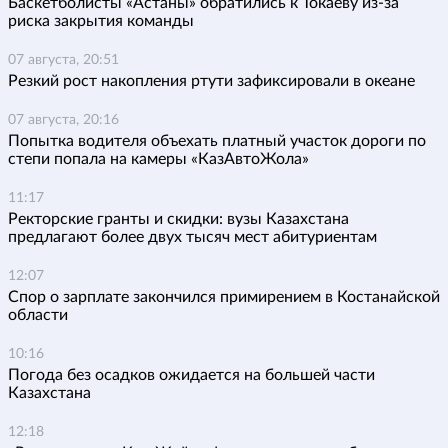
Баскетболисты «Астаны» обратились к Токаеву из-за
риска закрытия команды
07 августа, 20:51
Резкий рост накопления ртути зафиксировали в океане
07 августа, 20:16
Попытка водителя объехать платный участок дороги по
степи попала на камеры «КазАвтоЖола»
11:17
Ректорские гранты и скидки: вузы Казахстана
предлагают более двух тысяч мест абитуриентам
12:07
Спор о зарплате закончился примирением в Костанайской
области
10:16
Погода без осадков ожидается на большей части
Казахстана
12:18