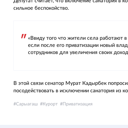
Депутат считает, что включение санатория в 
сильное беспокойство.
«Ввиду того что жители села работают в 
если после его приватизации новый вла
сотрудников для увеличения своих доход
В этой связи сенатор Мурат Кадырбек попрос
посодействовать в исключении санатория из к
Сарыагаш
Курорт
Приватизация