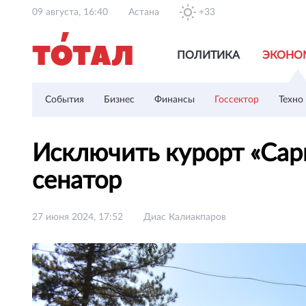
09 августа, 16:40
Астана
+33
ПОЛИТИКА
ЭКОНО
События
Бизнес
Финансы
Госсектор
Техно
Исключить курорт «Сар
сенатор
27 июня 2024, 17:52
Диас Калиакпаров