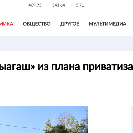
469,93
541,64
5,71
МИКА
ОБЩЕСТВО
ДРУГОЕ
МУЛЬТИМЕДИА
ыагаш» из плана приватиз